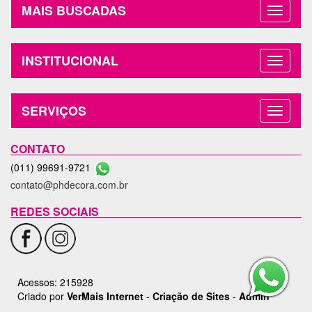
MAIS BUSCADAS
INSTITUCIONAL
SERVIÇOS
CONTATO
(011) 99691-9721
contato@phdecora.com.br
REDES SOCIAIS
Acessos: 215928
Criado por
VerMais Internet
-
Criação de Sites
-
Admin