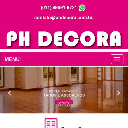
(011) 99691-9721
contato@phdecora.com.br
MENU
Previous
Nex