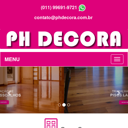
(011) 99691-9721
contato@phdecora.com.br
MENU
Previous
Nex