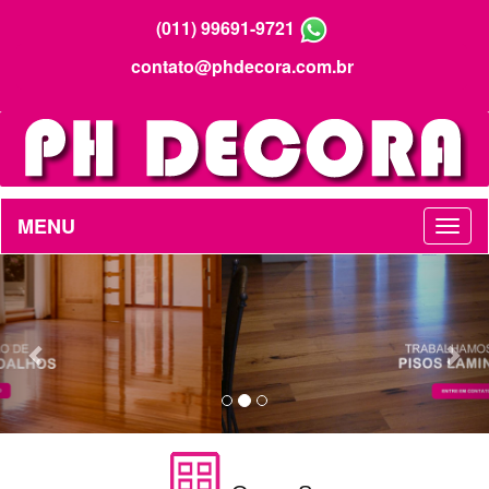
(011) 99691-9721
contato@phdecora.com.br
MENU
Previous
Nex