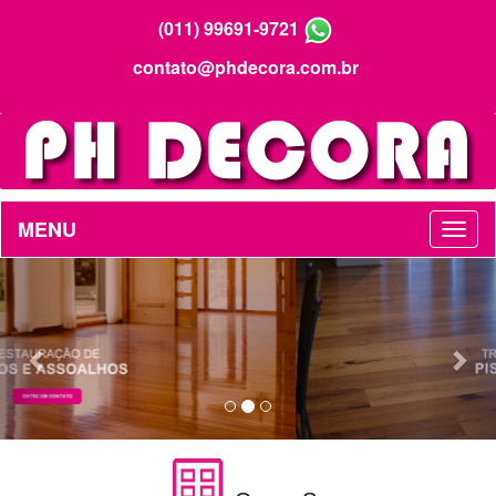
(011) 99691-9721
contato@phdecora.com.br
MENU
Previous
Nex